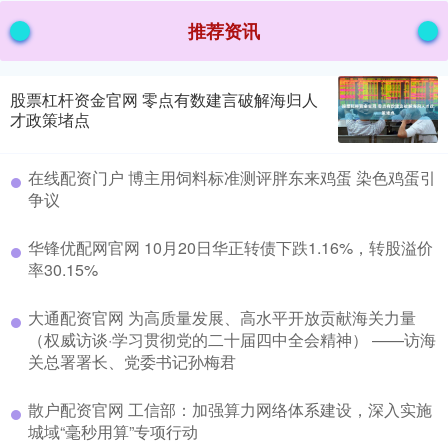
推荐资讯
股票杠杆资金官网 零点有数建言破解海归人
才政策堵点
在线配资门户 博主用饲料标准测评胖东来鸡蛋 染色鸡蛋引
争议
华锋优配网官网 10月20日华正转债下跌1.16%，转股溢价
率30.15%
大通配资官网 为高质量发展、高水平开放贡献海关力量
（权威访谈·学习贯彻党的二十届四中全会精神） ——访海
关总署署长、党委书记孙梅君
散户配资官网 工信部：加强算力网络体系建设，深入实施
城域“毫秒用算”专项行动