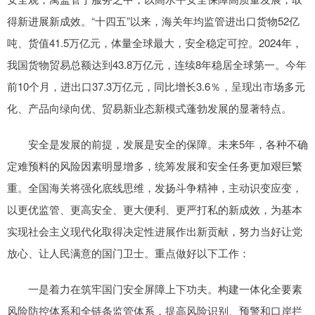
得新进展新成效。“十四五”以来，海关年均监管进出口货物52亿
吨、货值41.5万亿元，体量全球最大，安全稳定可控。2024年，
我国货物贸易总额达到43.8万亿元，连续8年稳居全球第一。今年
前10个月，进出口37.3万亿元，同比增长3.6％，呈现出市场多元
化、产品向绿向优、贸易新业态新模式蓬勃发展的显著特点。
安全是发展的前提，发展是安全的保障。未来5年，各种不确
定难预料的风险因素明显增多，统筹发展和安全任务更加艰巨繁
重。全国海关将强化底线思维，发扬斗争精神，主动识变应变，
以更优监管、更高安全、更大便利、更严打私的新成效，为基本
实现社会主义现代化取得决定性进展作出新贡献，努力当好让党
放心、让人民满意的国门卫士。重点做好以下工作：
一是着力在筑牢国门安全屏障上下功夫。构建一体化全要素
风险防控体系和全链条监管体系，提高风险识别、预警和口岸拦