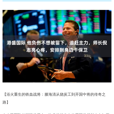
【浴火重生的铁血战将：滕海清从烧炭工到开国中将的传奇之
路】