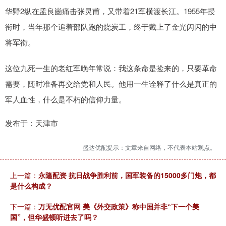
华野2纵在孟良崮痛击张灵甫，又带着21军横渡长江。1955年授
衔时，当年那个追着部队跑的烧炭工，终于戴上了金光闪闪的中
将军衔。
这位九死一生的老红军晚年常说：我这条命是捡来的，只要革命
需要，随时准备再交给党和人民。他用一生诠释了什么是真正的
军人血性，什么是不朽的信仰力量。
发布于：天津市
盛达优配提示：文章来自网络，不代表本站观点。
上一篇：
永隆配资 抗日战争胜利前，国军装备的15000多门炮，都
是什么构成？
下一篇：
万无优配官网 美《外交政策》称中国并非“下一个美
国”，但华盛顿听进去了吗？