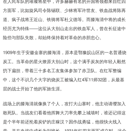
在人民军队的璀璨将星中，许多赫赫有名的开国将领都来自红四
方面军，比如旋风司令陈锡联、少林将军许世友、铁血战将陈再
道、疯子战将王近山、铁骑将军杜义德等。而滕海清中将的成长
经历尤为特殊——这位从大别山走出的铁血军人，曾在长征途中
险些与部队失散，却始终保持着对革命的赤胆忠心。
1909年生于安徽金寨的滕海清，原本是鄂豫皖山区的一名普通烧
炭工。当革命的星火燎原大别山时，这个满手炭灰的年轻人毅然
扔下扁担，带着三十多名工友集体参加了赤卫队。在红军整编
中，这个不识几个大字的烧炭工被编入红4军11师32团，从最基
层的战士开始了他的军旅生涯。
战场上的滕海清就像换了个人，攻打大山寨时，他主动请缨加入
敢死队。当战友们看着他挥舞大刀率先攀上城墙时，谁还记得这
是个半年前还抡着炭铲的庄稼汉？因作战勇猛，他很快火线入
党，并在血战中成长为副班长。1931年红四方面军成立时，这个