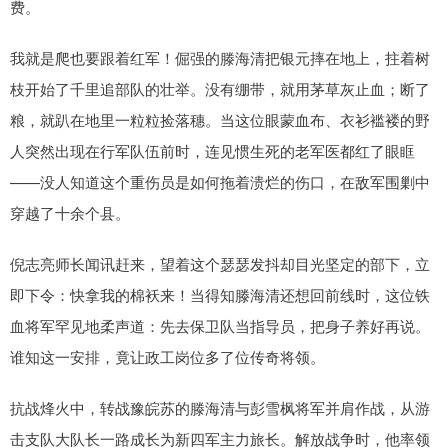
费。
我就是爬也要跟着红军！倔强的滕海清把银元摔在地上，拄着树
枝开始了千里追部队的壮举。没有绷带，就用茅草灰止血；断了
粮，就趴在地里一粒粒捡落穗。当这位眼蒙血布、衣衫褴褛的野
人突然出现在行军队伍前时，连见惯生死的老军医都红了眼眶
——没人知道这个重伤员是如何拖着溃烂的伤口，在敌军围剿中
穿越了十余个县。
倪志亮师长闻讯赶来，望着这个瑟瑟发抖却目光坚定的部下，立
即下令：快拿我的棉袄来！当得知滕海清还想回前线时，这位铁
血将军罕见地柔声道：先去保卫队当指导员，把身子养好再说。
谁知这一安排，竟让政工岗位多了位传奇将领。
抗战烽火中，转战豫皖苏的滕海清与彭雪枫将军并肩作战，从游
击支队大队长一路成长为新四军主力旅长。解放战争时，他率领