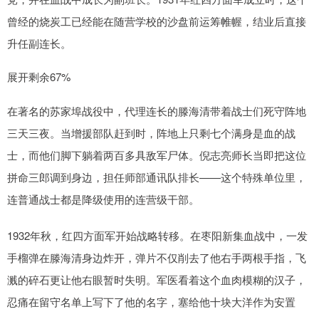
曾经的烧炭工已经能在随营学校的沙盘前运筹帷幄，结业后直接
升任副连长。
展开剩余67%
在著名的苏家埠战役中，代理连长的滕海清带着战士们死守阵地
三天三夜。当增援部队赶到时，阵地上只剩七个满身是血的战
士，而他们脚下躺着两百多具敌军尸体。倪志亮师长当即把这位
拼命三郎调到身边，担任师部通讯队排长——这个特殊单位里，
连普通战士都是降级使用的连营级干部。
1932年秋，红四方面军开始战略转移。在枣阳新集血战中，一发
手榴弹在滕海清身边炸开，弹片不仅削去了他右手两根手指，飞
溅的碎石更让他右眼暂时失明。军医看着这个血肉模糊的汉子，
忍痛在留守名单上写下了他的名字，塞给他十块大洋作为安置