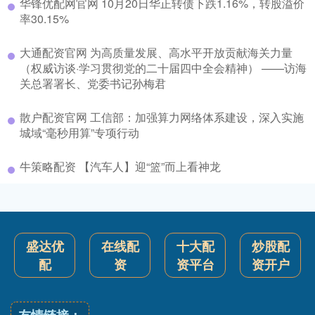
华锋优配网官网 10月20日华正转债下跌1.16%，转股溢价
率30.15%
大通配资官网 为高质量发展、高水平开放贡献海关力量
（权威访谈·学习贯彻党的二十届四中全会精神） ——访海
关总署署长、党委书记孙梅君
散户配资官网 工信部：加强算力网络体系建设，深入实施
城域“毫秒用算”专项行动
牛策略配资 【汽车人】迎“篮”而上看神龙
盛达优
在线配
十大配
炒股配
配
资
资平台
资开户
友情链接：